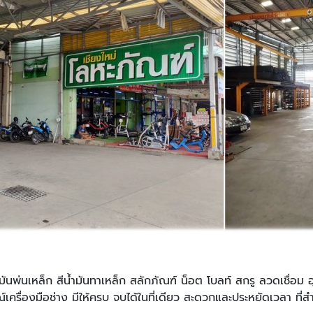
ำมันพ่นเหล็ก สีน้ำมันทาเหล็ก สลักภัณฑ์ น็อต โบลท์ สกรู ลวดเชื่อม
ครื่องมือช่าง มีให้ครบ จบได้ในที่เดียว สะดวกและประหยัดเวลา ที่