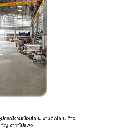
 อุปกรณ์งานเชื่อมโลหะ งานตัดโลหะ ก๊าซ
สำคัญ ราคาไม่แพง