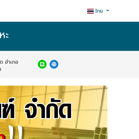
ไทย
ลหะ
ดด อำเภอ
0